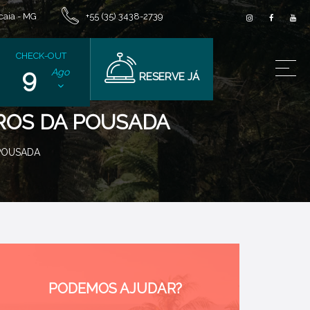
aia - MG
+55 (35) 3438-2739
CHECK-OUT
9
Ago
RESERVE JÁ
TROS DA POUSADA
 POUSADA
PODEMOS AJUDAR?